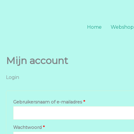
Ga
Vereist
Vereist
naar
de
inhoud
Home
Webshop
Mijn account
Login
Gebruikersnaam of e-mailadres
*
Wachtwoord
*