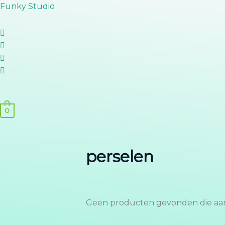
Ga
Funky Studio
naar
de
inhoud
0
perselen
Geen producten gevonden die aan 