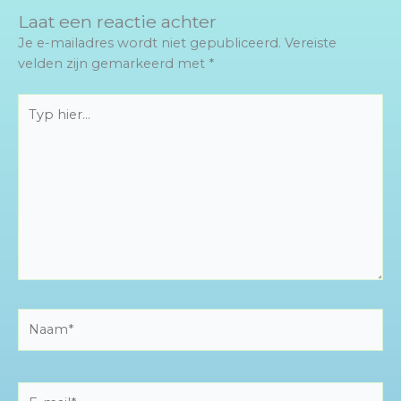
Laat een reactie achter
Je e-mailadres wordt niet gepubliceerd.
Vereiste
velden zijn gemarkeerd met
*
Typ
hier...
Naam*
E-