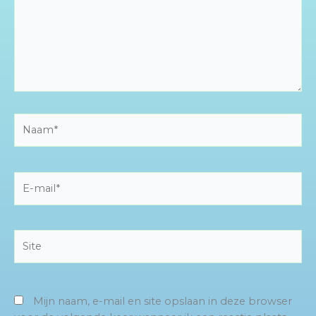
Naam*
E-
mail*
Site
Mijn naam, e-mail en site opslaan in deze browser